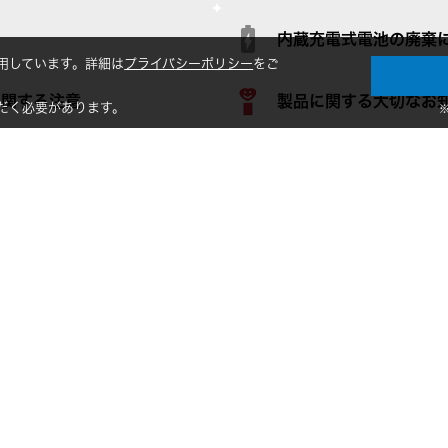
内蔵充電式電池の廃棄
用しています。詳細は
プライバシーポリシー
をご
に関する注意
製品に関する大切なお
だく必要があります。
B充電端子を備えた製品を安全にお使いいただくためのお知らせ
則の改正」旧規格のワイヤレスマイクが使えなくなります
法人向け製品
サポート
お問
設備音響機器
個人向け製品サポート
その他
カラオケ機器製品
法人向け製品サポート
関連
産業用クリーニング製品
Global Support