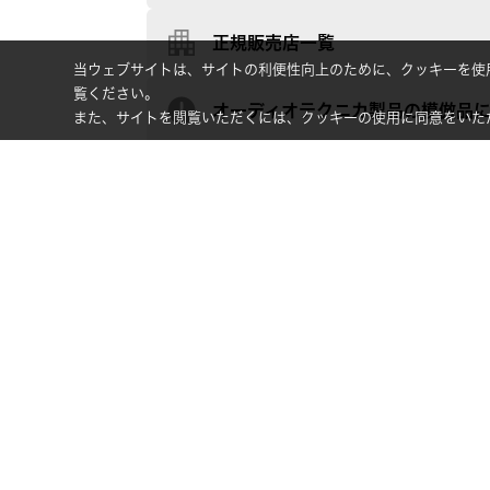
正規販売店一覧
当ウェブサイトは、サイトの利便性向上のために、クッキーを使
覧ください。
オーディオテクニカ製品の模倣品
また、サイトを閲覧いただくには、クッキーの使用に同意をいた
［オーディオテクニカからのお知らせ］US
［お知らせ］電波法関連法令「無線設備規
個人向け製品
オンラインストア限定
ヘッドホン
イヤホン